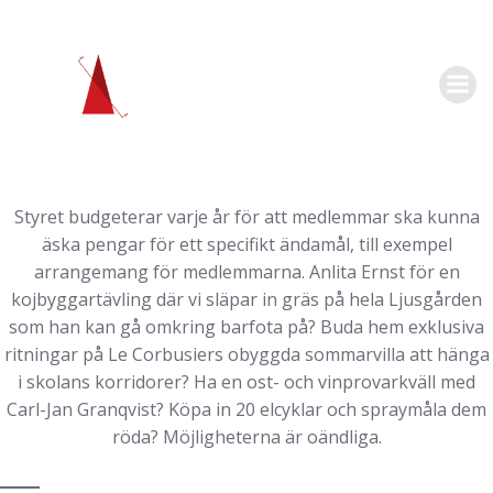
Hoppa
till
innehåll
Styret budgeterar varje år för att medlemmar ska kunna
äska pengar för ett specifikt ändamål, till exempel
arrangemang för medlemmarna. Anlita Ernst för en
kojbyggartävling där vi släpar in gräs på hela Ljusgården
som han kan gå omkring barfota på? Buda hem exklusiva
ritningar på Le Corbusiers obyggda sommarvilla att hänga
i skolans korridorer? Ha en ost- och vinprovarkväll med
Carl-Jan Granqvist? Köpa in 20 elcyklar och spraymåla dem
röda? Möjligheterna är oändliga.